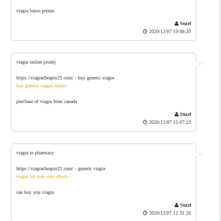
viagra basso prezzo
Sturf
2020/12/07 19:08:20
viagra online prodej
https://viagracheapin21.com/ - buy generic viagra
buy generic viagra online
purchase of viagra from canada
Sturf
2020/12/07 15:07:23
viagra in pharmacy
https://viagracheapin21.com/ - generic viagra
viagra for men side effects
can buy you viagra
Sturf
2020/12/07 12:31:26