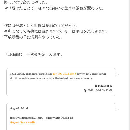
悔しいので必死にやった。
やり続けたことで、様々な出会いが生まれ景色が変わった。
僕には平成という時間は挑戦の時間だった。
令和になっても挑戦は続きますが、今日は平成を楽しみます。
平成最後の日に演劇をやっている。
「THE面接」千秋楽を楽しみます。
credit scoring transunion credit score
my free credit score
how to get a credit report
http://freecreditscoreses.com/ - what is the highest credit score possible
Kayabopsy
2020/12/08 09:22:03
viagra de 50 ml
https://viagracheapin21.com/ - pfizer viagra 100mg uk
viagra online australia