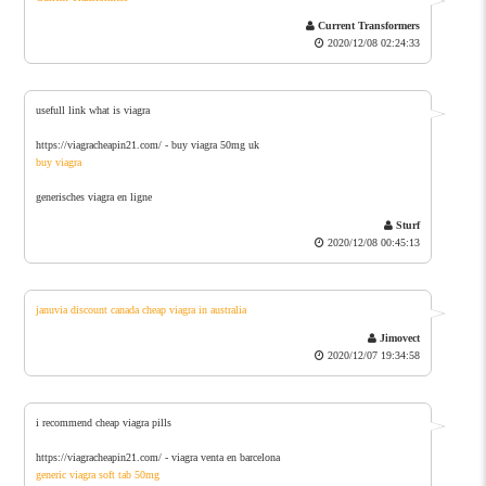
Current Transformers
2020/12/08 02:24:33
usefull link what is viagra
https://viagracheapin21.com/ - buy viagra 50mg uk
buy viagra
generisches viagra en ligne
Sturf
2020/12/08 00:45:13
januvia discount canada
cheap viagra in australia
Jimovect
2020/12/07 19:34:58
i recommend cheap viagra pills
https://viagracheapin21.com/ - viagra venta en barcelona
generic viagra soft tab 50mg