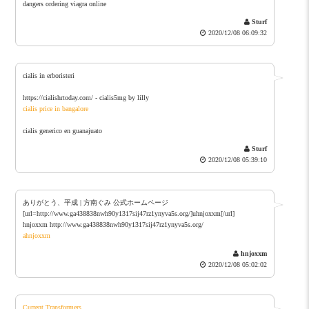
dangers ordering viagra online
Sturf
2020/12/08 06:09:32
cialis in erboristeri
https://cialishrtoday.com/ - cialis5mg by lilly
cialis price in bangalore
cialis generico en guanajuato
Sturf
2020/12/08 05:39:10
ありがとう、平成 | 方南ぐみ 公式ホームページ
[url=http://www.ga438838nwh90y1317sij47rz1ynyva5s.org/]uhnjoxxm[/url]
hnjoxxm http://www.ga438838nwh90y1317sij47rz1ynyva5s.org/
ahnjoxxm
hnjoxxm
2020/12/08 05:02:02
Current Transformers