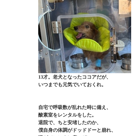
13才。老犬となったココアだが、
いつまでも元気でいておくれ。
自宅で呼吸数が乱れた時に備え、
酸素室をレンタルをした。
退院で、ちと安堵したのか、
僕自身の体調がドッドドーと崩れ、