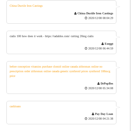
China Ductile Iron Castings
China Ductile Iron Castings
2020/12/08 08:04:29
cialis 100 how does it work - https://tadaldos.com/ cutting 20mg cialis
Eoeggt
2020/12/08 06:44:59
before conception vitamins
purchase clomid online canada
zithromax online no
prescription
order zithromax online canada
generic synthroid prices
synthroid 188mcg
price
DrPopBes
2020/12/08 05:34:08
cashloans
Pay Day Loan
2020/12/08 04:21:38