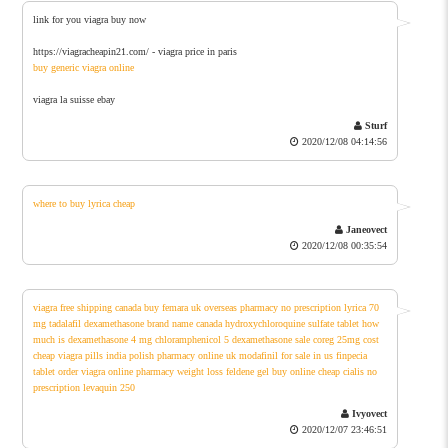
link for you viagra buy now
https://viagracheapin21.com/ - viagra price in paris
buy generic viagra online
viagra la suisse ebay
Sturf
2020/12/08 04:14:56
where to buy lyrica cheap
Janeovect
2020/12/08 00:35:54
viagra free shipping canada
buy femara uk
overseas pharmacy no prescription
lyrica 70
mg
tadalafil
dexamethasone brand name canada
hydroxychloroquine sulfate tablet
how
much is dexamethasone 4 mg
chloramphenicol 5
dexamethasone sale
coreg 25mg cost
cheap viagra pills india
polish pharmacy online uk
modafinil for sale in us
finpecia
tablet
order viagra
online pharmacy weight loss
feldene gel buy online
cheap cialis no
prescription
levaquin 250
Ivyovect
2020/12/07 23:46:51