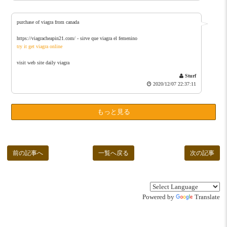
purchase of viagra from canada
https://viagracheapin21.com/ - sirve que viagra el femenino
try it get viagra online
visit web site daily viagra
Sturf
2020/12/07 22:37:11
もっと見る
前の記事へ
一覧へ戻る
次の記事
Powered by
Translate