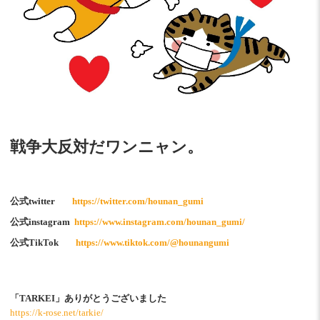
戦争大反対だワンニャン。
公式twitter
https://twitter.com/hounan_gumi
公式instagram
https://www.instagram.com/hounan_gumi/
公式TikTok
https://www.tiktok.com/@hounangumi
「TARKEI」ありがとうございました
https://k-rose.net/tarkie/