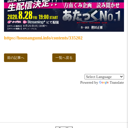
https://hounangumi.info/contents/335202
前の記事へ
一覧へ戻る
Powered by
Translate