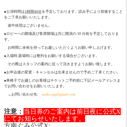
●公演時間は
1時間40分
を予定しております。読み手により前後すること
をご了承お願いいたします。
途中休憩はございません。
●ロビーへの開場及び客席開場は共に開演の 30 分前を予定しておりま
す。
お時間に余裕を持ってお越しいただくようお願い申し上げます。
●入場時,退場時には整列をお願いする場合がございます。
その際はスタッフの案内に従って頂きますようお願い致します。
●お申込後の変更・キャンセルは出来ませんので予めご了承ください。
●車椅子でお越しのお客様はチケットご予約前に下記メールアドレスま
でお問い合わせをお願いいたします。
→お問い合わせ先:
aruhi.org@gmail.com
注意：
当日券のご案内は前日夜に公式X
にてお知らせいたします。
方南ぐみ公式X: