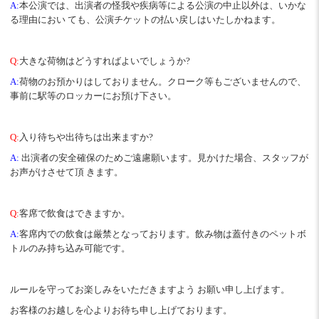
A:
本公演では、出演者の怪我や疾病等による公演の中止以外は、いかな
る理由におい ても、公演チケットの払い戻しはいたしかねます。
Q:
大きな荷物はどうすればよいでしょうか?
A:
荷物のお預かりはしておりません。クローク等もございませんので、
事前に駅等のロッカーにお預け下さい。
Q:
入り待ちや出待ちは出来ますか?
A:
出演者の安全確保のためご遠慮願います。見かけた場合、スタッフが
お声がけさせて頂 きます。
Q:
客席で飲食はできますか。
A:
客席内での飲食は厳禁となっております。飲み物は蓋付きのペットボ
トルのみ持ち込み可能です。
ルールを守ってお楽しみをいただきますよう お願い申し上げます。
お客様のお越しを心よりお待ち申し上げております。